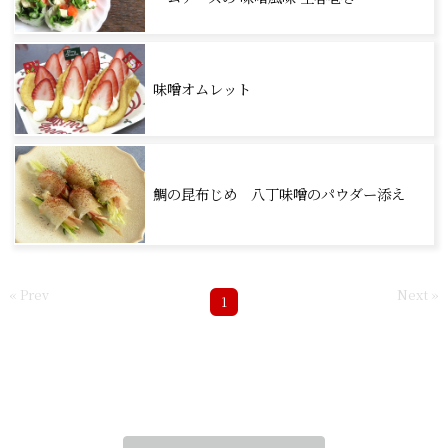
味噌オムレット
鯛の昆布じめ 八丁味噌のパウダー添え
« Prev
Next »
1