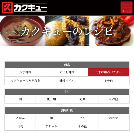
メニュー
カクキューのレシピ
商品
八丁味噌
赤出し味噌
八丁味噌のパウダー
カクキューのみそだれ
味噌オイル
その他
食材
肉
魚介類
野菜
その他
調理形態
ごはん
麺
パン
おかず
汁物
デザート
その他