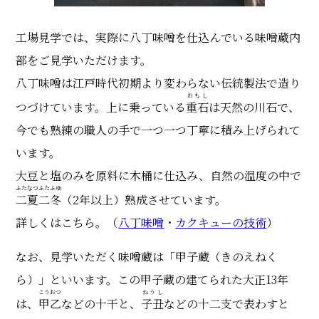
工場見学では、実際に八丁味噌を仕込んでいる味噌蔵内
部をご見学いただけます。
八丁味噌は江戸時代初期より変わらない伝統製法で造り
おもし
つづけています。上に乗っている
重石
は天然の川石で、
今でも熟練の職人の手で一つ一つ丁寧に積み上げられて
います。
大豆と塩のみを原料に木桶に仕込み、自然の温度の中で
ふたなつふたふゆ
二夏二冬
（2年以上）熟成させています。
詳しくはこちら。（
八丁味噌
・
カクキューの技術
）
なお、見学いただく味噌蔵は「甲子蔵（きのえねく
ら）」といいます。この甲子蔵の建てられた大正13年
こうおつ
ねうし
は、
甲乙
などの十干と、
子丑
などの十二支で表わすと