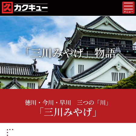
メニュー
「三川みやげ」物語
徳川・今川・早川 三つの「川」
「三川みやげ」