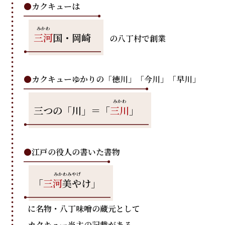
●
カクキューは
三河
国・岡崎
の八丁村で創業
●
カクキューゆかりの「徳川」「今川」「早川」
三つの「川」＝「
三川
」
●
江戸の役人の書いた書物
「
三河
美やけ
」
に名物・八丁味噌の蔵元として
カクキュー当主の記載がある