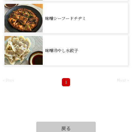
味噌シーフードチヂミ
味噌冷やし水餃子
« Prev
Next »
1
戻る