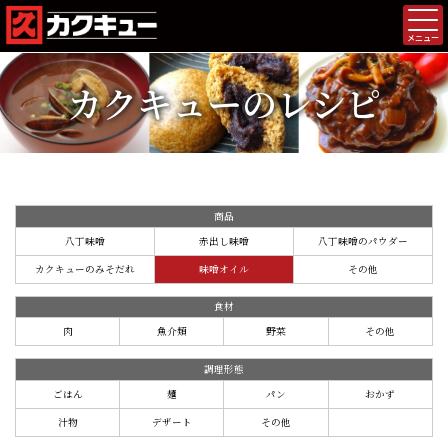
メニュー
カクキューのレシピ
商品
八丁味噌
赤出し味噌
八丁味噌のパウダー
カクキューのみそだれ
味噌オイル
その他
食材
肉
魚介類
野菜
その他
調理形態
ごはん
麺
パン
おかず
汁物
デザート
その他