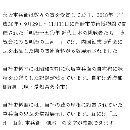
永坂杢兵衛は数々の賞を受賞しており、2018年（平
成30年）9月29日～11月11日に岡崎市美術博物館で開
催された「明治一五〇年 近代日本の挑戦者たち―博
覧会にみる明治の三河―」では、内国勧業博覧会に
瓦を出品した際の関連資料が多数展示されました。
当社史料室には昭和初期に永坂杢兵衛の自宅宛に味
噌をお送りした記録が残っています。自宅は碧海郡
棚尾町（現・愛知県碧南市）。
当社史料館には、当社の蔵の屋根に設置されていた
杢兵衛の鬼瓦を常設展示しています。瓦には「三
州 瓦師 杢兵衛 棚尾」の文字が確認できます。