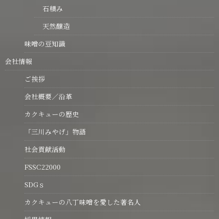
石積み
天然醸造
味噌の豆知識
会社情報
ご挨拶
会社概要／沿革
カクキューの歴史
「三川みやげ」物語
社会貢献活動
FSSC22000
SDGｓ
カクキューの八丁味噌を愛した著名人