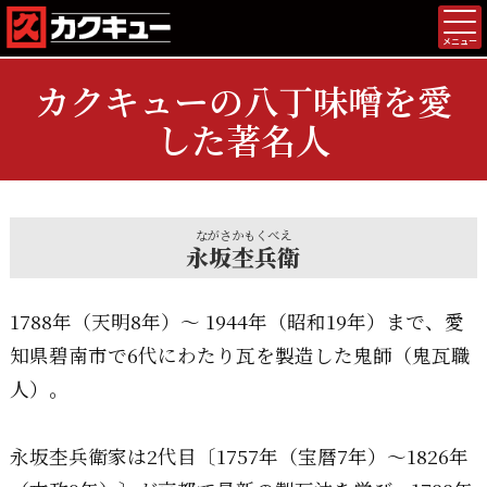
メニュー
カクキューの八丁味噌を愛
した著名人
ながさかもくべえ
永坂杢兵衛
1788年（天明8年）～ 1944年（昭和19年）まで、愛
知県碧南市で6代にわたり瓦を製造した鬼師（鬼瓦職
人）。
永坂杢兵衛家は2代目〔1757年（宝暦7年）～1826年