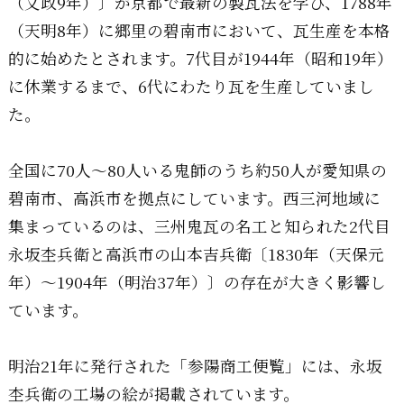
（文政9年）〕が京都で最新の製瓦法を学び、1788年
（天明8年）に郷里の碧南市において、瓦生産を本格
的に始めたとされます。7代目が1944年（昭和19年）
に休業するまで、6代にわたり瓦を生産していまし
た。
全国に70人～80人いる鬼師のうち約50人が愛知県の
碧南市、高浜市を拠点にしています。西三河地域に
集まっているのは、三州鬼瓦の名工と知られた2代目
永坂杢兵衛と高浜市の山本吉兵衛〔1830年（天保元
年）～1904年（明治37年）〕の存在が大きく影響し
ています。
明治21年に発行された「参陽商工便覧」には、永坂
杢兵衛の工場の絵が掲載されています。