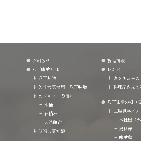
お知らせ
製品情報
八丁味噌とは
レシピ
八丁味噌
カクキューの
矢作大豆使用 八丁味噌
料理屋さんの
カクキューの技術
八丁味噌の郷（
木桶
工場見学／ア
石積み
本社屋（外
天然醸造
史料館
味噌の豆知識
味噌蔵