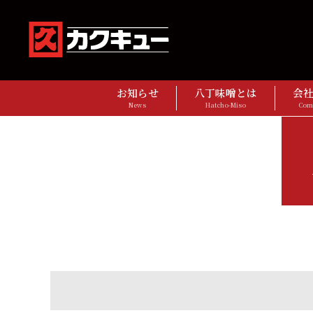
お知らせ
八丁味噌とは
会
News
Hatcho-Miso
Com