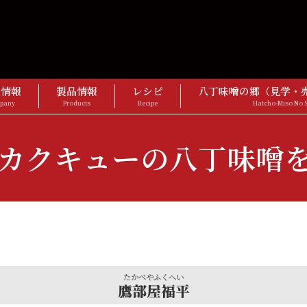
社情報
製品情報
レシピ
八丁味噌の郷（見学・
pany
Products
Recipe
Hatcho-Miso No 
カクキューの八丁味噌
たかべやふくへい
鷹部屋福平