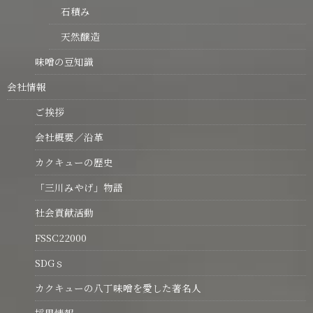
石積み
天然醸造
味噌の豆知識
会社情報
ご挨拶
会社概要／沿革
カクキューの歴史
「三川みやげ」物語
社会貢献活動
FSSC22000
SDGｓ
カクキューの八丁味噌を愛した著名人
採用情報