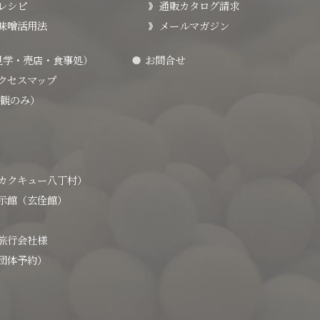
レシピ
通販カタログ請求
味噌活用法
メールマガジン
見学・売店・食事処）
お問合せ
クセスマップ
観のみ）
カクキュー八丁村）
示館（玄佺館）
旅行会社様
団体予約）