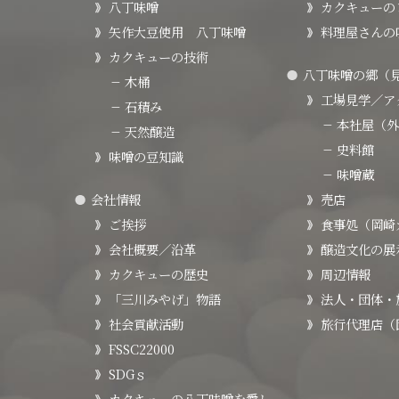
八丁味噌
カクキューの
矢作大豆使用 八丁味噌
料理屋さんの
カクキューの技術
八丁味噌の郷（
木桶
工場見学／ア
石積み
本社屋（外
天然醸造
史料館
味噌の豆知識
味噌蔵
会社情報
売店
ご挨拶
食事処（岡崎
会社概要／沿革
醸造文化の展
カクキューの歴史
周辺情報
「三川みやげ」物語
法人・団体・
社会貢献活動
旅行代理店（
FSSC22000
SDGｓ
カクキューの八丁味噌を愛し