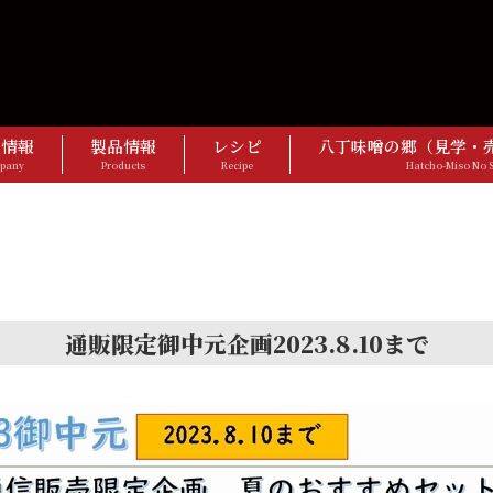
社情報
製品情報
レシピ
八丁味噌の郷（見学・
pany
Products
Recipe
Hatcho-Miso No 
通販限定御中元企画2023.8.10まで