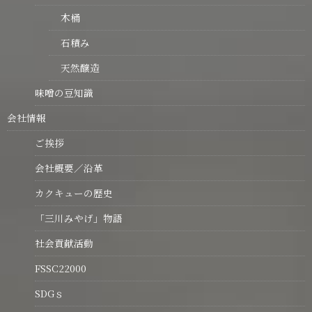
木桶
石積み
天然醸造
味噌の豆知識
会社情報
ご挨拶
会社概要／沿革
カクキューの歴史
「三川みやげ」物語
社会貢献活動
FSSC22000
SDGｓ