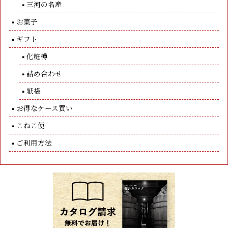
三河の名産
お菓子
ギフト
化粧樽
詰め合わせ
紙袋
お得なケース買い
こねこ便
ご利用方法