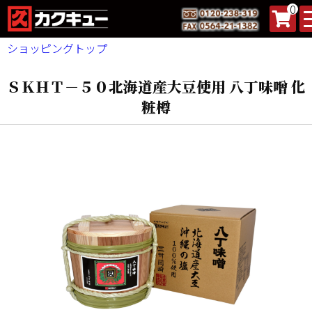
0
ショッピングトップ
ＳＫＨＴ－５０北海道産大豆使用 八丁味噌 化
粧樽