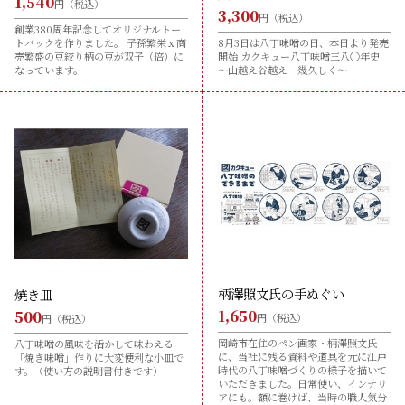
1,540
円（税込）
3,300
円（税込）
創業380周年記念してオリジナルトー
トバックを作りました。 子孫繁栄ｘ商
8月3日は八丁味噌の日、本日より発売
売繁盛の豆絞り柄の豆が双子（倍）に
開始 カクキュー八丁味噌三八〇年史
なっています。
～山越え谷越え 幾久しく～
柄澤照文氏の手ぬぐい
焼き皿
1,650
500
円（税込）
円（税込）
岡崎市在住のペン画家・柄澤照文氏
八丁味噌の風味を活かして味わえる
に、当社に残る資料や道具を元に江戸
「焼き味噌」作りに大変便利な小皿で
時代の八丁味噌づくりの様子を描いて
す。（使い方の説明書付きです）
いただきました。日常使い、インテリ
アにも。額に巻けば、当時の職人気分