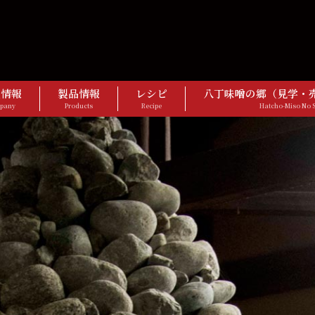
社情報
製品情報
レシピ
八丁味噌の郷（見学・
pany
Products
Recipe
Hatcho-Miso No 